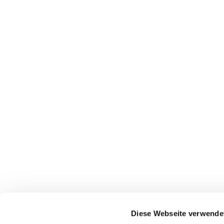
Ev.-Luth. Kirchengemeinde Stift Quernheim
Diese Webseite verwende