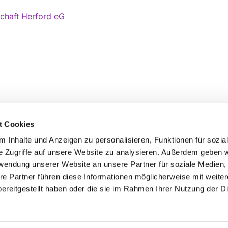
haft Herford eG
Öffnungszeiten des Gemeindebüros:
t Cookies
Montag: 8:00 - 12:00 Uhr
 Inhalte und Anzeigen zu personalisieren, Funktionen für sozia
Donnerstag: 14:00 - 18:00 Uhr
e Zugriffe auf unsere Website zu analysieren. Außerdem geben w
Freitag: 8:00 - 12:00 Uhr
rwendung unserer Website an unsere Partner für soziale Medien
Kontaktliste
re Partner führen diese Informationen möglicherweise mit weite
ereitgestellt haben oder die sie im Rahmen Ihrer Nutzung der D
Impressum
Datenschutzerklärung
ChurchDesk-Logi