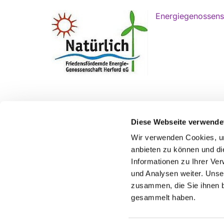
Energiegenossensc
Ev.-Luth. Kirchengemeinde Stift Quernheim
Diese Webseite verwende
An der Stiftskirche 9
Wir verwenden Cookies, um
anbieten zu können und di
32278 Kirchlengern
Informationen zu Ihrer Ve
hf-kg-quernheim@kk-ekvw.de
und Analysen weiter. Unse
zusammen, die Sie ihnen b
gesammelt haben.