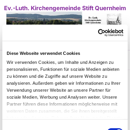
Ev.-Luth. Kirchengemeinde Stift Quernheim
Diese Webseite verwendet Cookies
GEMEINDELEBEN
/
KINDER UND JUGEND
Wir verwenden Cookies, um Inhalte und Anzeigen zu
personalisieren, Funktionen für soziale Medien anbieten
zu können und die Zugriffe auf unsere Website zu
Ev. Kita „Klosterbauerschaft“
analysieren. Außerdem geben wir Informationen zu Ihrer
Verwendung unserer Website an unsere Partner für
soziale Medien, Werbung und Analysen weiter. Unsere
Ev. Kita „Stift Quernheim“
Partner führen diese Informationen möglicherweise mit
weiteren Daten zusammen, die Sie ihnen bereitgestellt
haben oder die sie im Rahmen Ihrer Nutzung der Dienste
CVJM Stift Quernheim
gesammelt haben.
Einwilligungsauswahl