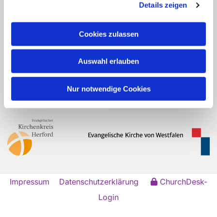
An der Stiftskirche 9
Details zeigen
32278 Kirchlengern
hf-kg-quernheim@kk-ekvw.de
Cookies zulassen
Öffnungszeiten des Gemeindebüros:
Auswahl erlauben
Montag: 8:00 - 12:00 Uhr
Donnerstag: 14:00 - 18:00 Uhr
Freitag: 8:00 - 12:00 Uhr
Nur notwendige Cookies
Kontaktliste
Impressum
Datenschutzerklärung
ChurchDesk-
Login