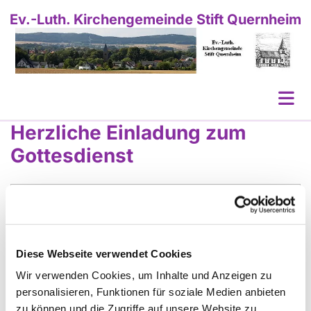
Ev.-Luth. Kirchengemeinde Stift Quernheim
Herzliche
Einladung
zum
Gottesdienst
Hier finden Sie die Gottesdienstpläne der
Nachbargemeinden:
11:00 Uhr |
Bünde-Lydia
|
Dünne
Diese Webseite verwendet Cookies
10:00 Uhr |
Hagedorn
|
Kirchlengern
|
Spradow
Wir verwenden Cookies, um Inhalte und Anzeigen zu
personalisieren, Funktionen für soziale Medien anbieten
zu können und die Zugriffe auf unsere Website zu