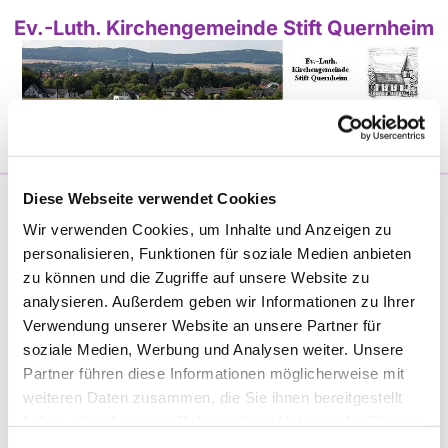
Ev.-Luth. Kirchengemeinde Stift Quernheim
Diese Webseite verwendet Cookies
In dem großen Engagement
Wir verwenden Cookies, um Inhalte und Anzeigen zu
unserer zahlreichen
personalisieren, Funktionen für soziale Medien anbieten
Mitarbeiterinnen und
zu können und die Zugriffe auf unsere Website zu
Mitarbeiter, in der Vielzahl
analysieren. Außerdem geben wir Informationen zu Ihrer
unserer Gruppen und Kreise
Verwendung unserer Website an unsere Partner für
und im Segen Gottes, den
soziale Medien, Werbung und Analysen weiter. Unsere
wir dadurch für unsere Gemeinde erreichen, spiegelt
Partner führen diese Informationen möglicherweise mit
sich der Reichtum unserer Gemeinde wieder.
weiteren Daten zusammen, die Sie ihnen bereitgestellt
haben oder die sie im Rahmen Ihrer Nutzung der Dienste
gesammelt haben.