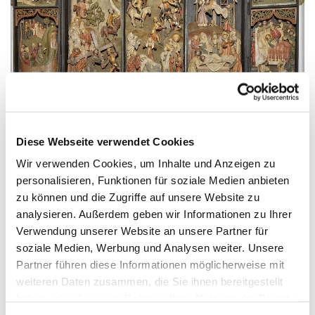
Diese Webseite verwendet Cookies
Wir verwenden Cookies, um Inhalte und Anzeigen zu
personalisieren, Funktionen für soziale Medien anbieten
zu können und die Zugriffe auf unsere Website zu
analysieren. Außerdem geben wir Informationen zu Ihrer
Donnerstag, 24. Dezember 2026,
Verwendung unserer Website an unsere Partner für
16:30 Uhr
soziale Medien, Werbung und Analysen weiter. Unsere
Partner führen diese Informationen möglicherweise mit
Stiftskirche, an der Stiftskirche,
weiteren Daten zusammen, die Sie ihnen bereitgestellt
32278 Kirchlengern
haben oder die sie im Rahmen Ihrer Nutzung der Dienste