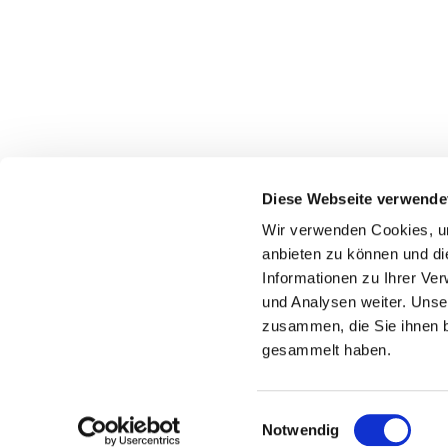
Ev.-Luth. Kirchengemeinde Stift Quernheim
Diese Webseite verwende
An der Stiftskirche 9
Wir verwenden Cookies, um
anbieten zu können und di
32278 Kirchlengern
Informationen zu Ihrer Ve
hf-kg-quernheim@kk-ekvw.de
und Analysen weiter. Unse
zusammen, die Sie ihnen b
gesammelt haben.
Einwilligungsauswahl
Notwendig