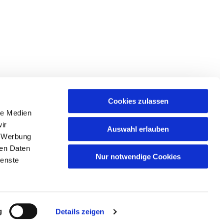
Cookies zulassen
le Medien
ir
Auswahl erlauben
, Werbung
ren Daten
Nur notwendige Cookies
ienste
n
g
Details zeigen