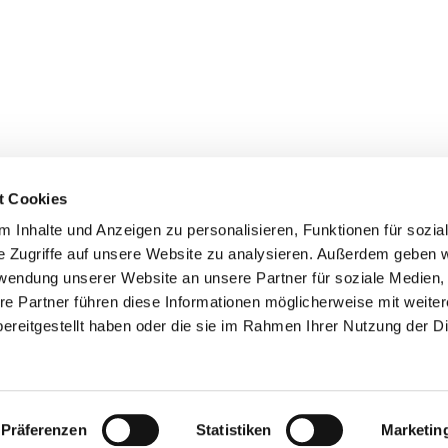
Öffnungszeiten des Gemeindebüros:
t Cookies
Montag: 8:00 - 12:00 Uhr
 Inhalte und Anzeigen zu personalisieren, Funktionen für sozia
Donnerstag: 14:00 - 18:00 Uhr
e Zugriffe auf unsere Website zu analysieren. Außerdem geben w
Freitag: 8:00 - 12:00 Uhr
rwendung unserer Website an unsere Partner für soziale Medien
Kontaktliste
re Partner führen diese Informationen möglicherweise mit weite
ereitgestellt haben oder die sie im Rahmen Ihrer Nutzung der D
Impressum
Datenschutzerklärung
ChurchDesk-Logi
Präferenzen
Statistiken
Marketin