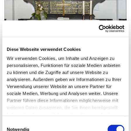
Diese Webseite verwendet Cookies
Sonntag, 8. November 2026, 10:00
Wir verwenden Cookies, um Inhalte und Anzeigen zu
Uhr
personalisieren, Funktionen für soziale Medien anbieten
zu können und die Zugriffe auf unsere Website zu
Stiftskirche, an der Stiftskirche,
analysieren. Außerdem geben wir Informationen zu Ihrer
Verwendung unserer Website an unsere Partner für
32278 Kirchlengern
soziale Medien, Werbung und Analysen weiter. Unsere
Partner führen diese Informationen möglicherweise mit
Pfrn. i. R. Kretschmer |
weiteren Daten zusammen, die Sie ihnen bereitgestellt
anschließend Kirchcafé auf dem
haben oder die sie im Rahmen Ihrer Nutzung der Dienste
Fräuleinchor
gesammelt haben.
Einwilligungsauswahl
Notwendig